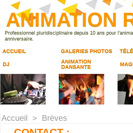
ANIMATION 
Professionnel pluridisciplinaire depuis 10 ans pour l'anim
anniversaire.
ACCUEIL
GALERIES PHOTOS
TÉL
ANIMATION
DJ
MAG
DANSANTE
Accueil
>
Brèves
CONTACT :