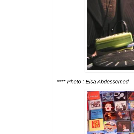
****
Photo : Elsa Abdessemed