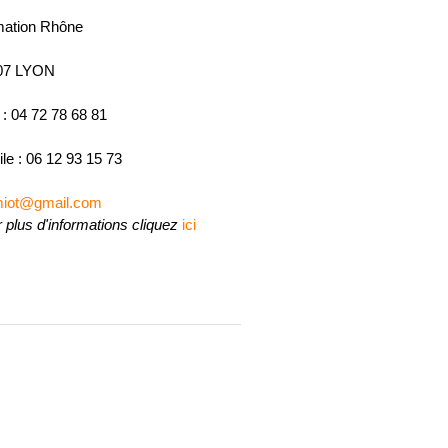
mation Rhône
07 LYON
 : 04 72 78 68 81
le : 06 12 93 15 73
emiot@gmail.com
 plus d'informations cliquez
ici