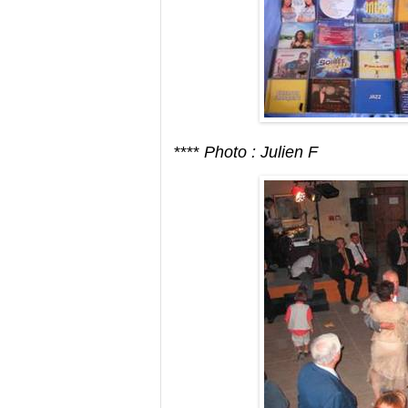
****
Photo : Julien F