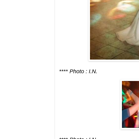
****
Photo : I.N.