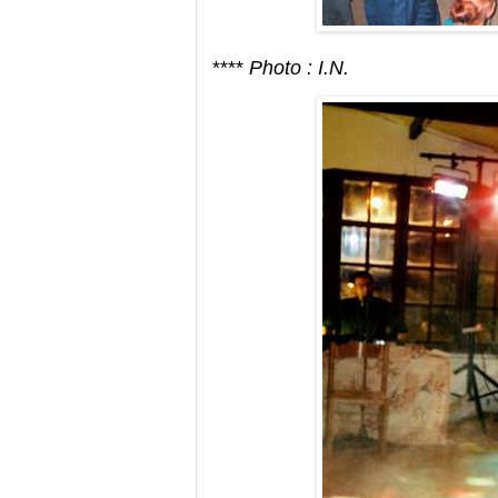
****
Photo : I.N.