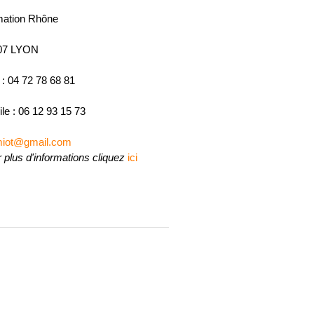
mation Rhône
07 LYON
 : 04 72 78 68 81
le : 06 12 93 15 73
emiot@gmail.com
 plus d'informations cliquez
ici