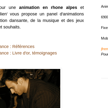
Ani
 pour une
animation en rhone alpes
et
lien' vous propose un panel d'animations
690
ation dansante, de la musique et des jeux
et souhaits.
Fixe
Mobi
ance : Références
jfr
nce : Livre d'or, témoignages
Pour